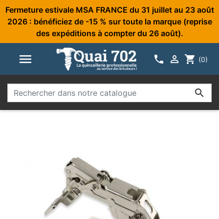
Fermeture estivale MSA FRANCE du 31 juillet au 23 août
2026 : bénéficiez de -15 % sur toute la marque (reprise
des expéditions à compter du 26 août).



shopping_cart
(0)
