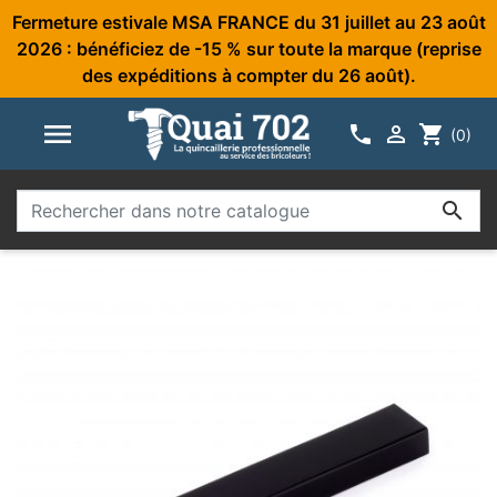
Fermeture estivale MSA FRANCE du 31 juillet au 23 août
2026 : bénéficiez de -15 % sur toute la marque (reprise
des expéditions à compter du 26 août).



shopping_cart
(0)
