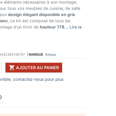
les éléments nécessaires à son montage.
 DE TABLE ET
ERIE ET FIXATION
ÉVIER ET MITIGEUR
pour tous vos meubles de cuisine, de salle
CK
e vis
Evier et cuve
 son
design élégant disponible en gris
 de table
u
Mitigeur
lanc
, ce kit est composé de tous les
pour plan de travail
ent d'assemblage
Vidange
ntage d'un tiroir de
hauteur 178...
Lire la
 télescopique
on et excentrique
Bacs et accessoires
ssoires pour pied
llon
Distributeur à savon
Broyeur de déchets
Egouttoir à vaisselle
Produit d'entretien
8432393136707
|
MARQUE
Emuca
IR EN KIT

UFFE-EAU SOUS ÉVIER
AJOUTER AU PANIER
ESSOIRES POUR ÉLECTROMÉNAGER
nible, contactez-nous pour plus