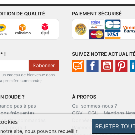
DITION DE QUALITÉ
PAIEMENT SÉCURISÉ
 !
SUIVEZ NOTRE ACTUALIT
S’abonner
t un cadeau de bienvenue dans
 la première commande)
N D'AIDE ?
À PROPOS
nde pas à pas
Qui sommes-nous ?
ions fréquentes
CGV
-
CGU
-
Mentions léga
ison des commandes
Données personnelles
-
Co
cookies
REJETER TOU
r de produit
Paiement sécurisé
 notre site, nous pouvons recueillir
de de devis
Préparation des colis