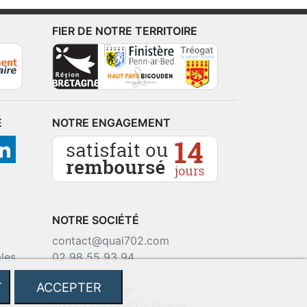
FIER DE NOTRE TERRITOIRE
É
NOTRE ENGAGEMENT
NOTRE SOCIÉTÉ
contact@quai702.com
les
02 98 55 93 94
okies
702 Tourne-Ici
T
ACCEPTER
Route de la mer
29720 TREOGAT - France