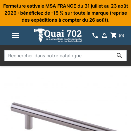
Fermeture estivale MSA FRANCE du 31 juillet au 23 août
2026 : bénéficiez de -15 % sur toute la marque (reprise
des expéditions à compter du 26 août).



shopping_cart
(0)
