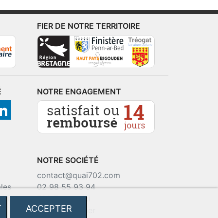
FIER DE NOTRE TERRITOIRE
É
NOTRE ENGAGEMENT
NOTRE SOCIÉTÉ
contact@quai702.com
les
02 98 55 93 94
okies
702 Tourne-Ici
T
ACCEPTER
Route de la mer