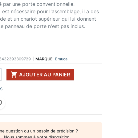
té par une porte conventionnelle.
 DE TABLE ET
ERIE ET FIXATION
ÉVIER ET MITIGEUR
 est nécessaire pour l'assemblage, il a des
CK
e vis
Evier et cuve
uide et un chariot supérieur qui lui donnent
 de table
u
Mitigeur
e panneau de porte n'est pas inclus.
pour plan de travail
ent d'assemblage
Vidange
 télescopique
on et excentrique
Bacs et accessoires
ssoires pour pied
llon
Distributeur à savon
Broyeur de déchets
Egouttoir à vaisselle
8432393309729
|
MARQUE
Emuca
Produit d'entretien
IR EN KIT

AJOUTER AU PANIER
UFFE-EAU SOUS ÉVIER
rs
ESSOIRES POUR ÉLECTROMÉNAGER
ne question ou un besoin de précision ?
Nous sommes à votre disposition.