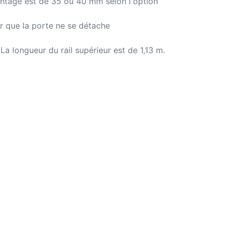
ontage est de 35 ou 40 mm selon l'option
er que la porte ne se détache
La longueur du rail supérieur est de 1,13 m.