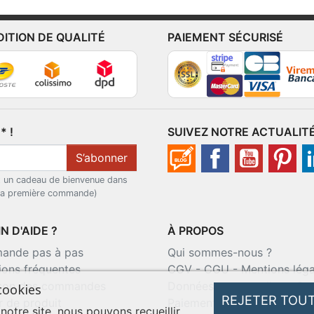
DITION DE QUALITÉ
PAIEMENT SÉCURISÉ
 !
SUIVEZ NOTRE ACTUALIT
S’abonner
t un cadeau de bienvenue dans
 la première commande)
N D'AIDE ?
À PROPOS
nde pas à pas
Qui sommes-nous ?
ions fréquentes
CGV
-
CGU
-
Mentions léga
ison des commandes
Données personnelles
-
Co
cookies
REJETER TOU
r de produit
Paiement sécurisé
 notre site, nous pouvons recueillir