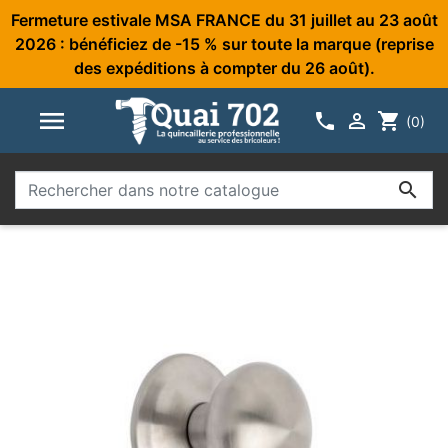
Fermeture estivale MSA FRANCE du 31 juillet au 23 août
2026 : bénéficiez de -15 % sur toute la marque (reprise
des expéditions à compter du 26 août).



shopping_cart
(0)
