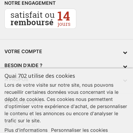
NOTRE ENGAGEMENT
VOTRE COMPTE
BESOIN D'AIDE ?
Quai 702 utilise des cookies
À PROPOS
Lors de votre visite sur notre site, nous pouvons
recueillir certaines données vous concernant via le
dépôt de cookies. Ces cookies nous permettent
NOTRE SOCIÉTÉ
d'optimiser votre expérience d'achat, de personnaliser
contact@quai702.com
le contenu et les annonces ou encore d'analyser le
02 98 55 93 94
trafic sur le site.
702 Tourne-Ici
Plus d'informations
Personnaliser les cookies
Route de la mer