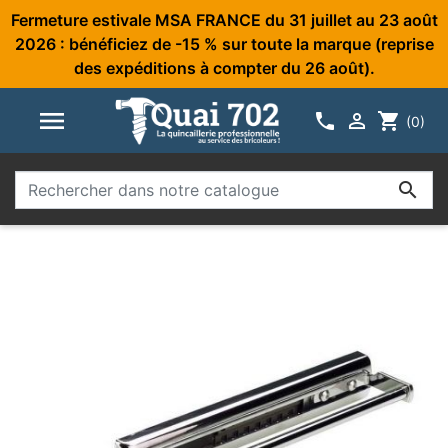
Fermeture estivale MSA FRANCE du 31 juillet au 23 août
2026 : bénéficiez de -15 % sur toute la marque (reprise
des expéditions à compter du 26 août).



shopping_cart
(0)
