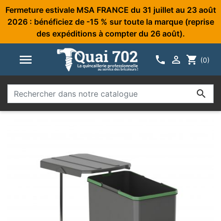
Fermeture estivale MSA FRANCE du 31 juillet au 23 août
2026 : bénéficiez de -15 % sur toute la marque (reprise
des expéditions à compter du 26 août).



shopping_cart
(0)
