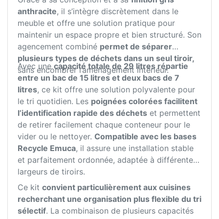
anthracite
, il s’intègre discrètement dans le
meuble et offre une solution pratique pour
maintenir un espace propre et bien structuré. Son
agencement combiné
permet de séparer
plusieurs types de déchets dans un seul tiroir,
Avec une
capacité totale de 29 litres répartie
sans encombrer l’aménagement intérieur.
entre un bac de 15 litres et deux bacs de 7
litres
, ce kit offre une solution polyvalente pour
le tri quotidien. Les
poignées colorées facilitent
l’identification rapide des déchets
et permettent
de retirer facilement chaque conteneur pour le
vider ou le nettoyer.
Compatible avec les bases
Recycle Emuca
, il assure une installation stable
et parfaitement ordonnée, adaptée à différentes
largeurs de tiroirs.
Ce kit
convient particulièrement aux cuisines
recherchant une organisation plus flexible du tri
sélectif
. La combinaison de plusieurs capacités