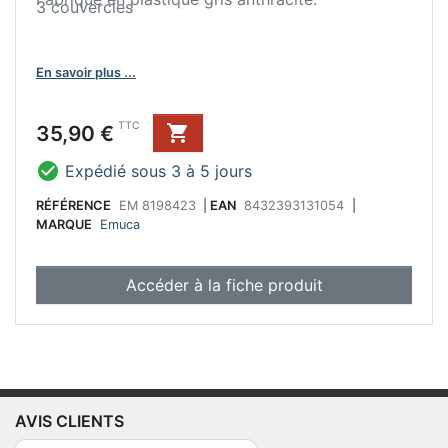
3 couvercles
En savoir plus ...
Prix
TTC
35,90 €


Expédié sous 3 à 5 jours
RÉFÉRENCE
EM 8198423
|
EAN
8432393131054
|
MARQUE
Emuca
Accéder à la fiche produit
AVIS CLIENTS