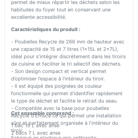
permet de mieux répartir les déchets selon les
habitudes du foyer tout en conservant une
excellente accessibilité.
Caractéristiques du produit :
- Poubelles Recycle de 266 mm de hauteur avec
une capacité de 15 et 7 litres (1x15L et 2x7L),
idéal pour s'intégrer discrètement dans les tiroirs
de cuisine et faciliter le tri sélectif des déchets.
- Son design compact et vertical permet
d’optimiser l’espace à l’intérieur du tiroir.
- Il est équipé des poignées de couleur
fonctionnelle qui permet d'identifier rapidement
le type de déchet et facilite le retrait du seau.
- Compatible avec la base pour poubelles
Cet ensemble comprend :
Recycle d'Emuca ce qui permet une installation
sûre et parfaitement organisée à l'intérieur du
1 bac 15 L avec anse
tiroir.
2 bacs 7 L avec anse
Fabriqué en plastique gris anthracite.