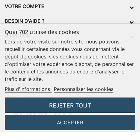
VOTRE COMPTE
BESOIN D'AIDE ?
Quai 702 utilise des cookies
À PROPOS
Lors de votre visite sur notre site, nous pouvons
recueillir certaines données vous concernant via le
dépôt de cookies. Ces cookies nous permettent
NOTRE SOCIÉTÉ
d'optimiser votre expérience d'achat, de personnaliser
contact@quai702.com
le contenu et les annonces ou encore d'analyser le
02 98 55 93 94
trafic sur le site.
702 Tourne-Ici
Plus d'informations
Personnaliser les cookies
Route de la mer
29720 TREOGAT - France
REJETER TOUT
ACCEPTER
©2026 Q702