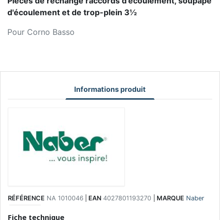
Pièces de rechange raccords d'écoulement, soupape
d'écoulement et de trop-plein 3½
Pour Corno Basso
Informations produit
RÉFÉRENCE
NA 1010046
|
EAN
4027801193270
|
MARQUE
Naber
Fiche technique