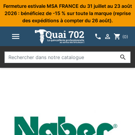
Fermeture estivale MSA FRANCE du 31 juillet au 23 août
2026 : bénéficiez de -15 % sur toute la marque (reprise
des expéditions à compter du 26 août).



shopping_cart
(0)
