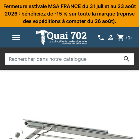
Fermeture estivale MSA FRANCE du 31 juillet au 23 août
2026 : bénéficiez de -15 % sur toute la marque (reprise
des expéditions à compter du 26 août).



shopping_cart
(0)
