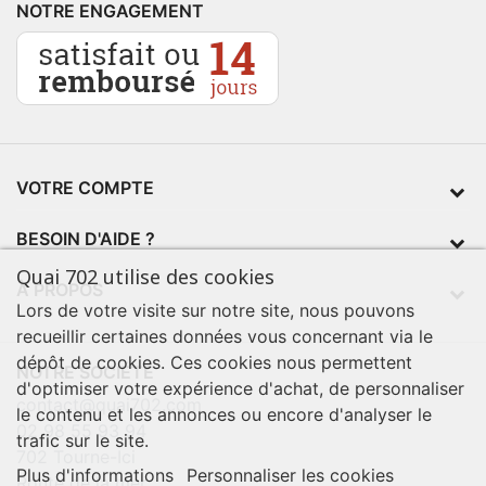
NOTRE ENGAGEMENT
VOTRE COMPTE
BESOIN D'AIDE ?
Quai 702 utilise des cookies
À PROPOS
Lors de votre visite sur notre site, nous pouvons
recueillir certaines données vous concernant via le
dépôt de cookies. Ces cookies nous permettent
NOTRE SOCIÉTÉ
d'optimiser votre expérience d'achat, de personnaliser
contact@quai702.com
le contenu et les annonces ou encore d'analyser le
02 98 55 93 94
trafic sur le site.
702 Tourne-Ici
Plus d'informations
Personnaliser les cookies
Route de la mer