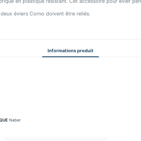
riqué en plastique résistant. Cet accessoire pour évier per
eux éviers Corno doivent être reliés.
Informations produit
QUE
Naber