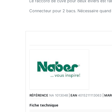
Le raccord de cuve pour deux éviers est fab
Connecteur pour 2 bacs. Nécessaire quand d
RÉFÉRENCE
NA 1013048
|
EAN
4015211113063
|
MAR
Fiche technique