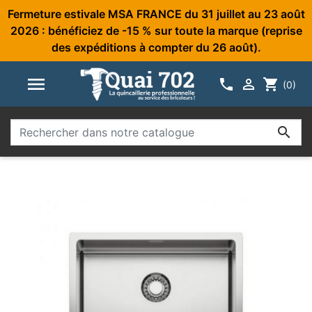
Fermeture estivale MSA FRANCE du 31 juillet au 23 août
2026 : bénéficiez de -15 % sur toute la marque (reprise
des expéditions à compter du 26 août).



shopping_cart
(0)
