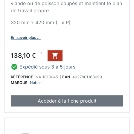
viande ou de poisson coupés et maintient le plan
de travail propre.
320 mm x 420 mm (L x P)
En savoir plus ...
Prix
TTC
138,10 €


Expédié sous 3 à 5 jours
RÉFÉRENCE
NA 1013045
|
EAN
4027801163099
|
MARQUE
Naber
Accéder à la fiche produit