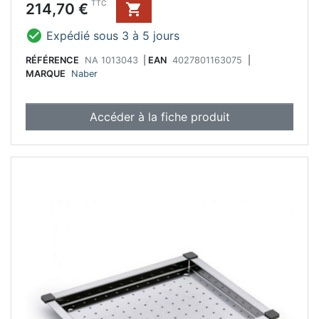
Prix
TTC
214,70 €


Expédié sous 3 à 5 jours
RÉFÉRENCE
NA 1013043
|
EAN
4027801163075
|
MARQUE
Naber
Accéder à la fiche produit