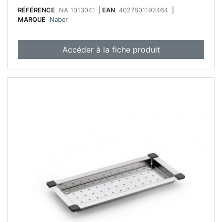
RÉFÉRENCE
NA 1013041
|
EAN
4027801192464
|
MARQUE
Naber
Accéder à la fiche produit