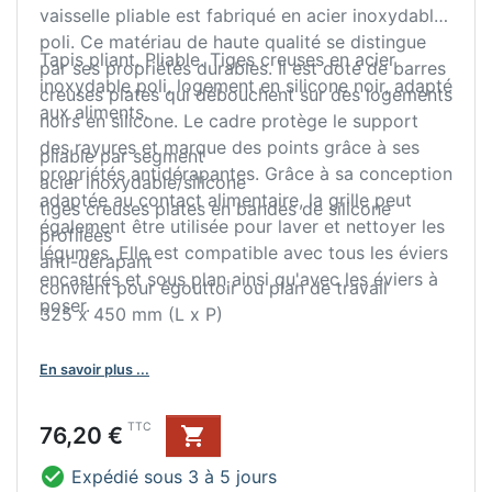
vaisselle pliable est fabriqué en acier inoxydable
poli. Ce matériau de haute qualité se distingue
Tapis pliant. Pliable. Tiges creuses en acier
par ses propriétés durables. Il est doté de barres
inoxydable poli, logement en silicone noir, adapté
creuses plates qui débouchent sur des logements
aux aliments.
noirs en silicone. Le cadre protège le support
des rayures et marque des points grâce à ses
pliable par segment
propriétés antidérapantes. Grâce à sa conception
acier inoxydable/silicone
adaptée au contact alimentaire, la grille peut
tiges creuses plates en bandes de silicone
également être utilisée pour laver et nettoyer les
profilées
légumes. Elle est compatible avec tous les éviers
anti-dérapant
encastrés et sous plan ainsi qu'avec les éviers à
convient pour égouttoir ou plan de travail
poser.
325 x 450 mm (L x P)
En savoir plus ...
Prix
TTC
76,20 €


Expédié sous 3 à 5 jours