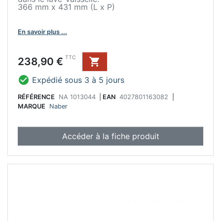
366 mm x 431 mm (L x P)
En savoir plus ...
Prix
TTC
238,90 €


Expédié sous 3 à 5 jours
RÉFÉRENCE
NA 1013044
|
EAN
4027801163082
|
MARQUE
Naber
Accéder à la fiche produit