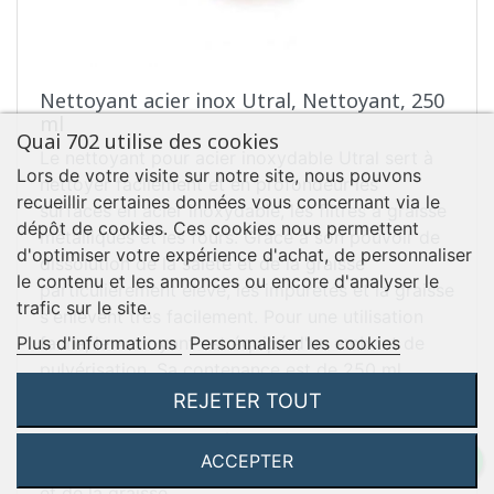
Nettoyant acier inox Utral, Nettoyant, 250
ml
Quai 702 utilise des cookies
Le nettoyant pour acier inoxydable Utral sert à
Lors de votre visite sur notre site, nous pouvons
nettoyer facilement et en profondeur les
recueillir certaines données vous concernant via le
surfaces en acier inoxydable, les filtres à graisse
dépôt de cookies. Ces cookies nous permettent
métalliques et les fours. Grâce à son pouvoir de
d'optimiser votre expérience d'achat, de personnaliser
dissolution de la saleté et de la graisse
le contenu et les annonces ou encore d'analyser le
particulièrement élevé, les impuretés et la graisse
trafic sur le site.
s'enlèvent très facilement. Pour une utilisation
facile, le nettoyant est équipé d'un embout de
Plus d'informations
Personnaliser les cookies
pulvérisation. Sa contenance est de 250 ml.
REJETER TOUT
Produit nettoyant pour surfaces en acier inox,
filtres anti-graisses métalliques et fours.
ACCEPTER
Avec un pouvoir élevé de dissolution de la saleté
et de la graisse.