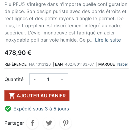
Piu PFU5 s'intègre dans n'importe quelle configuration
de pièce. Son design puriste avec des bords étroits et
rectilignes et des petits rayons d'angle le permet. De
plus, le trop-plein est discrètement intégré au cadre
supérieur. L'évier monocuve est fabriqué en acier
inoxydable poli par voie humide. Ce p...
Lire la suite
478,90 €
RÉFÉRENCE
NA 1013126
|
EAN
4027801183707
|
MARQUE
Naber
Quantité
-
+

AJOUTER AU PANIER

Expédié sous 3 à 5 jours
Partager