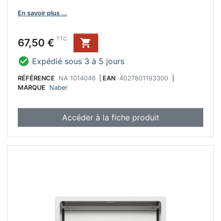
En savoir plus ...
Prix
TTC
67,50 €


Expédié sous 3 à 5 jours
RÉFÉRENCE
NA 1014046
|
EAN
4027801193300
|
MARQUE
Naber
Accéder à la fiche produit