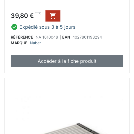
Prix
TTC
39,80 €


Expédié sous 3 à 5 jours
RÉFÉRENCE
NA 1010048
|
EAN
4027801193294
|
MARQUE
Naber
Accéder à la fiche produit