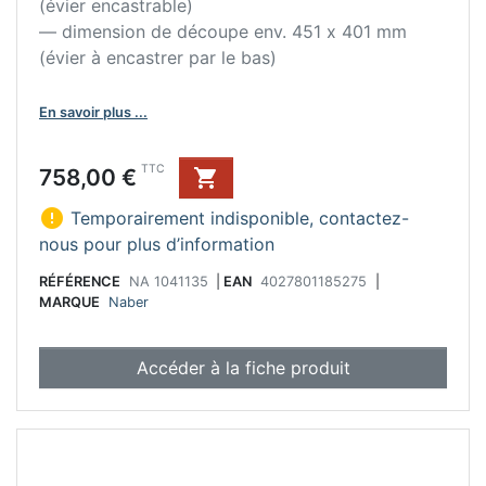
(évier encastrable)
— dimension de découpe env. 451 x 401 mm
(évier à encastrer par le bas)
En savoir plus ...
Prix
TTC
758,00 €


Temporairement indisponible, contactez-
nous pour plus d’information
RÉFÉRENCE
NA 1041135
|
EAN
4027801185275
|
MARQUE
Naber
Accéder à la fiche produit