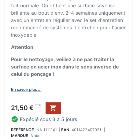
fait normale. On obtient une surface soyeuse
brillante au bout d'env. 2–4 semaines uniquement
avec un entretien régulier avec le set d'entretien
recommandé de systèmes d'entretien pour l'acier
inoxydable.
Attention
Pour le nettoyage, veillez à ne pas traiter la
surface en acier inox dans le sens inverse de
celui du ponçage !
En savoir plus ...
Prix
TTC
21,50 €


Expédié sous 3 à 5 jours
RÉFÉRENCE
NA 1111141
|
EAN
4011422407021
|
MARQUE
Naber