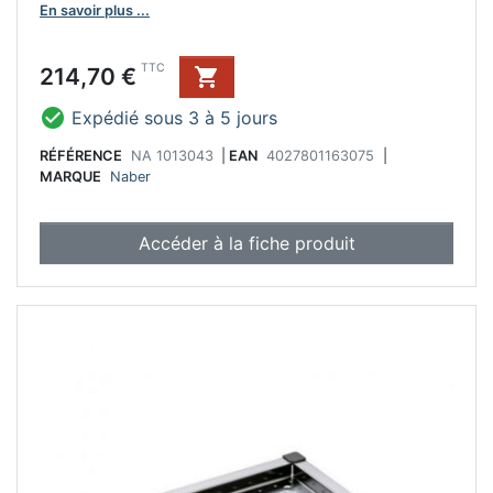
En savoir plus ...
Prix
TTC
214,70 €


Expédié sous 3 à 5 jours
RÉFÉRENCE
NA 1013043
|
EAN
4027801163075
|
MARQUE
Naber
Accéder à la fiche produit