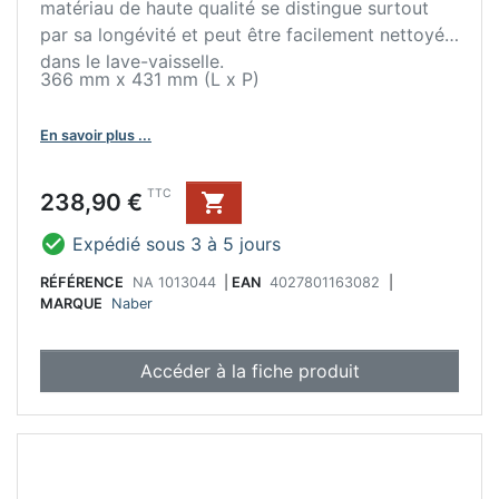
matériau de haute qualité se distingue surtout
par sa longévité et peut être facilement nettoyé
dans le lave-vaisselle.
366 mm x 431 mm (L x P)
En savoir plus ...
Prix
TTC
238,90 €


Expédié sous 3 à 5 jours
RÉFÉRENCE
NA 1013044
|
EAN
4027801163082
|
MARQUE
Naber
Accéder à la fiche produit