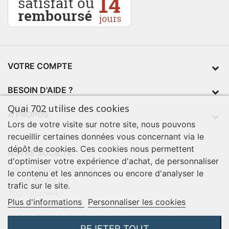
VOTRE COMPTE
BESOIN D'AIDE ?
Quai 702 utilise des cookies
À PROPOS
Lors de votre visite sur notre site, nous pouvons
recueillir certaines données vous concernant via le
dépôt de cookies. Ces cookies nous permettent
NOTRE SOCIÉTÉ
d'optimiser votre expérience d'achat, de personnaliser
contact@quai702.com
le contenu et les annonces ou encore d'analyser le
02 98 55 93 94
trafic sur le site.
702 Tourne-Ici
Plus d'informations
Personnaliser les cookies
Route de la mer
29720 TREOGAT - France
REJETER TOUT