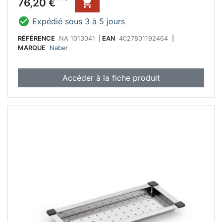
Prix
76,20 €


Expédié sous 3 à 5 jours
RÉFÉRENCE
NA 1013041
|
EAN
4027801192464
|
MARQUE
Naber
Accéder à la fiche produit