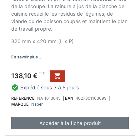
de la découpe. La rainure à jus de la planche de
cuisine recueille les résidus de légumes, de
viande ou de poisson coupés et maintient le plan
de travail propre.
320 mm x 420 mm (L x P)
En savoir plus ...
Prix
TTC
138,10 €


Expédié sous 3 à 5 jours
RÉFÉRENCE
NA 1013045
|
EAN
4027801163099
|
MARQUE
Naber
Accéder à la fiche produit