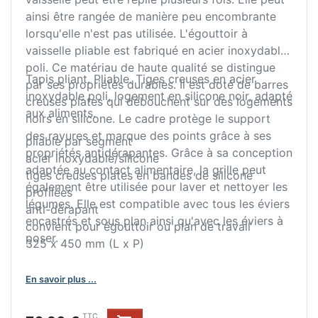
ainsi être rangée de manière peu encombrante
lorsqu'elle n'est pas utilisée. L'égouttoir à
vaisselle pliable est fabriqué en acier inoxydable
poli. Ce matériau de haute qualité se distingue
Tapis pliant. Pliable. Tiges creuses en acier
par ses propriétés durables. Il est doté de barres
inoxydable poli, logement en silicone noir, adapté
creuses plates qui débouchent sur des logements
aux aliments.
noirs en silicone. Le cadre protège le support
des rayures et marque des points grâce à ses
pliable par segment
propriétés antidérapantes. Grâce à sa conception
acier inoxydable/silicone
adaptée au contact alimentaire, la grille peut
tiges creuses plates en bandes de silicone
également être utilisée pour laver et nettoyer les
profilées
légumes. Elle est compatible avec tous les éviers
anti-dérapant
encastrés et sous plan ainsi qu'avec les éviers à
convient pour égouttoir ou plan de travail
poser.
325 x 450 mm (L x P)
En savoir plus ...
TTC