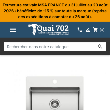
Fermeture estivale MSA FRANCE du 31 juillet au 23 août
2026 : bénéficiez de -15 % sur toute la marque (reprise
des expéditions à compter du 26 août).



shopping_cart
(0)
