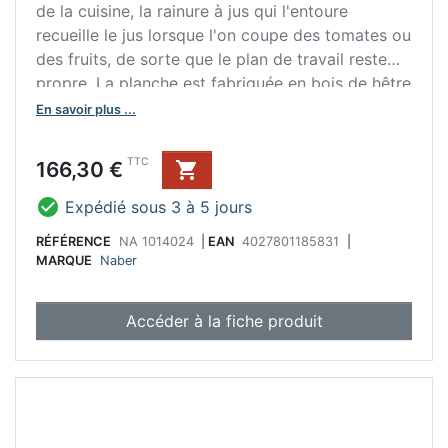
de la cuisine, la rainure à jus qui l'entoure
recueille le jus lorsque l'on coupe des tomates ou
des fruits, de sorte que le plan de travail reste
propre. La planche est fabriquée en bois de hêtre
massif, ce qui la rend hygiénique et durable.
En savoir plus ...
Prix
TTC
166,30 €


Expédié sous 3 à 5 jours
RÉFÉRENCE
NA 1014024
|
EAN
4027801185831
|
MARQUE
Naber
Accéder à la fiche produit