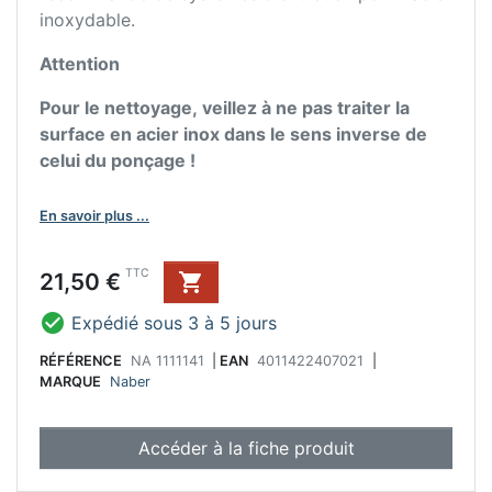
inoxydable.
Attention
Pour le nettoyage, veillez à ne pas traiter la
surface en acier inox dans le sens inverse de
celui du ponçage !
En savoir plus ...
Prix
TTC
21,50 €


Expédié sous 3 à 5 jours
RÉFÉRENCE
NA 1111141
|
EAN
4011422407021
|
MARQUE
Naber
Accéder à la fiche produit