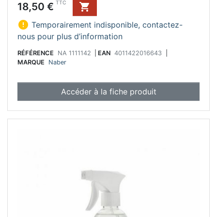
Prix
TTC
18,50 €


Temporairement indisponible, contactez-
nous pour plus d’information
RÉFÉRENCE
NA 1111142
|
EAN
4011422016643
|
MARQUE
Naber
Accéder à la fiche produit