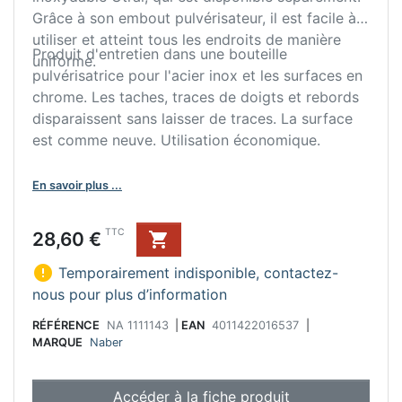
Grâce à son embout pulvérisateur, il est facile à
utiliser et atteint tous les endroits de manière
Produit d'entretien dans une bouteille
uniforme.
pulvérisatrice pour l'acier inox et les surfaces en
chrome. Les taches, traces de doigts et rebords
disparaissent sans laisser de traces. La surface
est comme neuve. Utilisation économique.
En savoir plus ...
Prix
TTC
28,60 €


Temporairement indisponible, contactez-
nous pour plus d’information
RÉFÉRENCE
NA 1111143
|
EAN
4011422016537
|
MARQUE
Naber
Accéder à la fiche produit