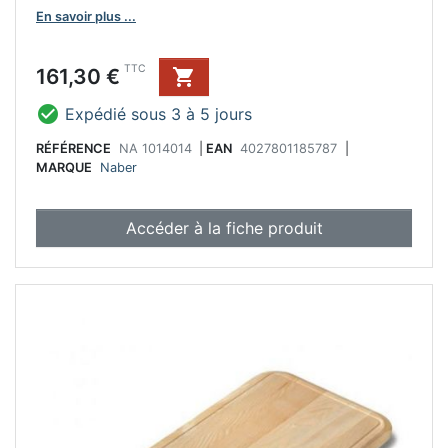
En savoir plus ...
Prix
TTC
161,30 €


Expédié sous 3 à 5 jours
RÉFÉRENCE
NA 1014014
|
EAN
4027801185787
|
MARQUE
Naber
Accéder à la fiche produit