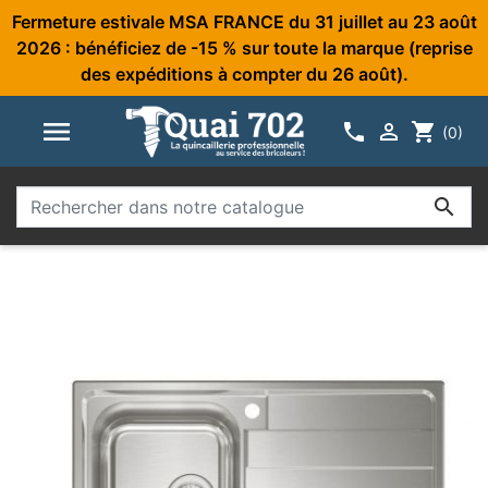
Fermeture estivale MSA FRANCE du 31 juillet au 23 août
2026 : bénéficiez de -15 % sur toute la marque (reprise
des expéditions à compter du 26 août).



shopping_cart
(0)
