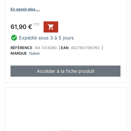
En savoir plus ...
Prix
TTC
61,90 €


Expédié sous 3 à 5 jours
RÉFÉRENCE
NA 1014090
|
EAN
4027801186760
|
MARQUE
Naber
Accéder à la fiche produit