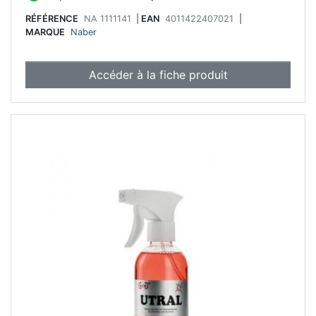
RÉFÉRENCE
NA 1111141
|
EAN
4011422407021
|
MARQUE
Naber
Accéder à la fiche produit