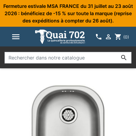
Fermeture estivale MSA FRANCE du 31 juillet au 23 août
2026 : bénéficiez de -15 % sur toute la marque (reprise
des expéditions à compter du 26 août).



shopping_cart
(0)
