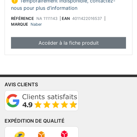

Temporairement indisponible, contactez-
nous pour plus d’information
RÉFÉRENCE
NA 1111143
|
EAN
4011422016537
|
MARQUE
Naber
Accéder à la fiche produit
AVIS CLIENTS
EXPÉDITION DE QUALITÉ