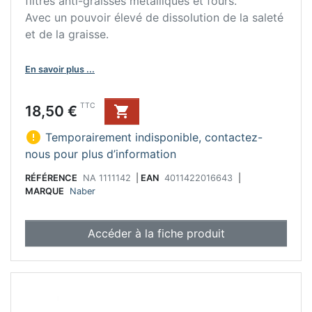
filtres anti-graisses métalliques et fours.
Avec un pouvoir élevé de dissolution de la saleté
et de la graisse.
En savoir plus ...
Prix
TTC
18,50 €


Temporairement indisponible, contactez-
nous pour plus d’information
RÉFÉRENCE
NA 1111142
|
EAN
4011422016643
|
MARQUE
Naber
Accéder à la fiche produit