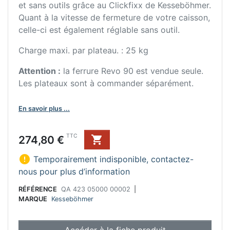
et sans outils grâce au Clickfixx de Kesseböhmer.
Quant à la vitesse de fermeture de votre caisson,
celle-ci est également réglable sans outil.
Charge maxi. par plateau. : 25 kg
Attention :
la ferrure Revo 90 est vendue seule.
Les plateaux sont à commander séparément.
En savoir plus ...
Prix
TTC
274,80 €


Temporairement indisponible, contactez-
nous pour plus d’information
RÉFÉRENCE
QA 423 05000 00002
|
MARQUE
Kesseböhmer
Accéder à la fiche produit