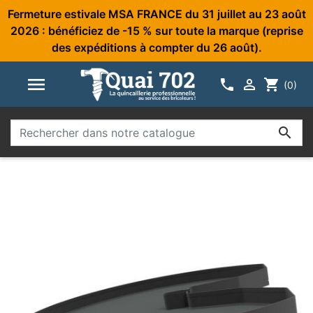
Fermeture estivale MSA FRANCE du 31 juillet au 23 août
2026 : bénéficiez de -15 % sur toute la marque (reprise
des expéditions à compter du 26 août).



shopping_cart
(0)
