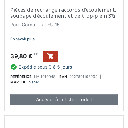
Pièces de rechange raccords d'écoulement,
soupape d'écoulement et de trop-plein 3½
Pour Corno Piu PFU 15
En savoir plus ...
Prix
TTC
39,80 €


Expédié sous 3 à 5 jours
RÉFÉRENCE
NA 1010048
|
EAN
4027801193294
|
MARQUE
Naber
Accéder à la fiche produit