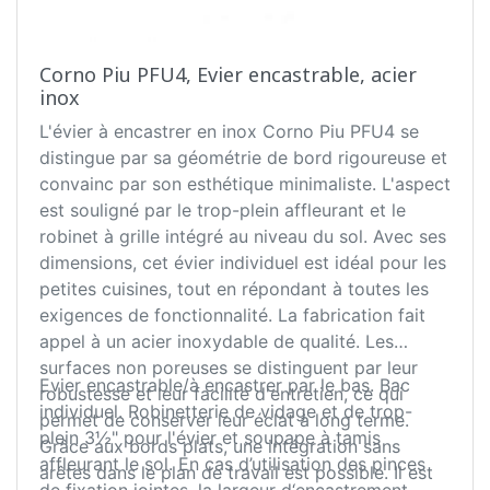
Corno Piu PFU4, Evier encastrable, acier
inox
L'évier à encastrer en inox Corno Piu PFU4 se
distingue par sa géométrie de bord rigoureuse et
convainc par son esthétique minimaliste. L'aspect
est souligné par le trop-plein affleurant et le
robinet à grille intégré au niveau du sol. Avec ses
dimensions, cet évier individuel est idéal pour les
petites cuisines, tout en répondant à toutes les
exigences de fonctionnalité. La fabrication fait
appel à un acier inoxydable de qualité. Les
surfaces non poreuses se distinguent par leur
Evier encastrable/à encastrer par le bas. Bac
robustesse et leur facilité d'entretien, ce qui
individuel. Robinetterie de vidage et de trop-
permet de conserver leur éclat à long terme.
plein 3½" pour l'évier et soupape à tamis
Grâce aux bords plats, une intégration sans
affleurant le sol. En cas d’utilisation des pinces
arêtes dans le plan de travail est possible. Il est
de fixation jointes, la largeur d‘encastrement