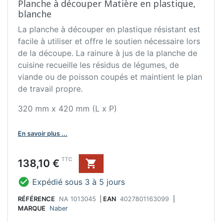
Planche à découper Matière en plastique,
blanche
La planche à découper en plastique résistant est
facile à utiliser et offre le soutien nécessaire lors
de la découpe. La rainure à jus de la planche de
cuisine recueille les résidus de légumes, de
viande ou de poisson coupés et maintient le plan
de travail propre.
320 mm x 420 mm (L x P)
En savoir plus ...
Prix
TTC
138,10 €


Expédié sous 3 à 5 jours
RÉFÉRENCE
NA 1013045
|
EAN
4027801163099
|
MARQUE
Naber