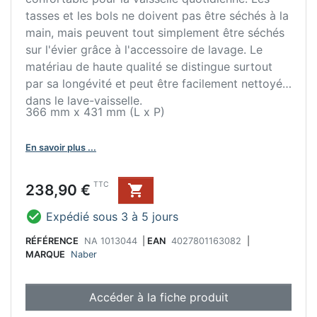
tasses et les bols ne doivent pas être séchés à la
main, mais peuvent tout simplement être séchés
sur l'évier grâce à l'accessoire de lavage. Le
matériau de haute qualité se distingue surtout
par sa longévité et peut être facilement nettoyé
dans le lave-vaisselle.
366 mm x 431 mm (L x P)
En savoir plus ...
Prix
TTC
238,90 €


Expédié sous 3 à 5 jours
RÉFÉRENCE
NA 1013044
|
EAN
4027801163082
|
MARQUE
Naber
Accéder à la fiche produit