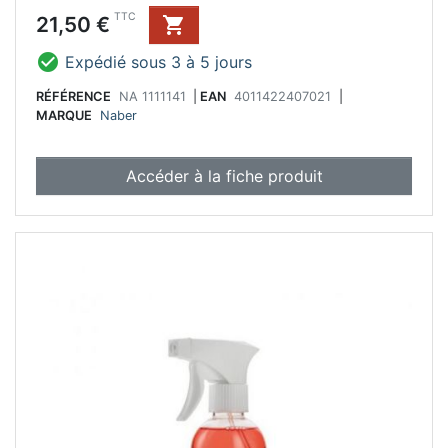
Prix
TTC
21,50 €


Expédié sous 3 à 5 jours
RÉFÉRENCE
NA 1111141
|
EAN
4011422407021
|
MARQUE
Naber
Accéder à la fiche produit