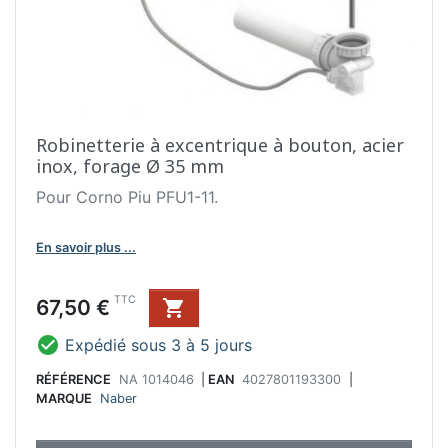
Robinetterie à excentrique à bouton, acier
inox, forage Ø 35 mm
Pour Corno Piu PFU1-11.
En savoir plus ...
Prix
TTC
67,50 €


Expédié sous 3 à 5 jours
RÉFÉRENCE
NA 1014046
|
EAN
4027801193300
|
MARQUE
Naber