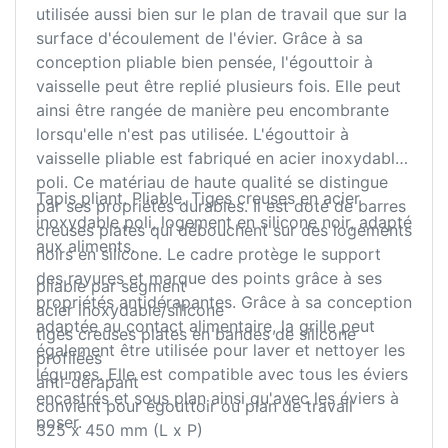
utilisée aussi bien sur le plan de travail que sur la
surface d'écoulement de l'évier. Grâce à sa
conception pliable bien pensée, l'égouttoir à
vaisselle peut être replié plusieurs fois. Elle peut
ainsi être rangée de manière peu encombrante
lorsqu'elle n'est pas utilisée. L'égouttoir à
vaisselle pliable est fabriqué en acier inoxydable
poli. Ce matériau de haute qualité se distingue
Tapis pliant. Pliable. Tiges creuses en acier
par ses propriétés durables. Il est doté de barres
inoxydable poli, logement en silicone noir, adapté
creuses plates qui débouchent sur des logements
aux aliments.
noirs en silicone. Le cadre protège le support
des rayures et marque des points grâce à ses
pliable par segment
propriétés antidérapantes. Grâce à sa conception
acier inoxydable/silicone
adaptée au contact alimentaire, la grille peut
tiges creuses plates en bandes de silicone
également être utilisée pour laver et nettoyer les
profilées
légumes. Elle est compatible avec tous les éviers
anti-dérapant
encastrés et sous plan ainsi qu'avec les éviers à
convient pour égouttoir ou plan de travail
poser.
325 x 450 mm (L x P)