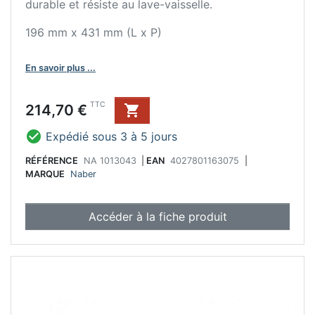
durable et résiste au lave-vaisselle.
196 mm x 431 mm (L x P)
En savoir plus ...
Prix
TTC
214,70 €


Expédié sous 3 à 5 jours
RÉFÉRENCE
NA 1013043
|
EAN
4027801163075
|
MARQUE
Naber
Accéder à la fiche produit