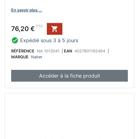
En savoir plus ...
Prix
TTC
76,20 €


Expédié sous 3 à 5 jours
RÉFÉRENCE
NA 1013041
|
EAN
4027801192464
|
MARQUE
Naber
Accéder à la fiche produit