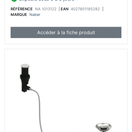
RÉFÉRENCE
NA 1013122
|
EAN
4027801185282
|
MARQUE
Naber
Accéder à la fiche produit