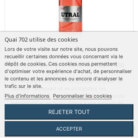
Quai 702 utilise des cookies
Lors de votre visite sur notre site, nous pouvons
recueillir certaines données vous concernant via le
dépôt de cookies. Ces cookies nous permettent
Nettoyant acier inox Utral, Nettoyant, 250
ml
d'optimiser votre expérience d'achat, de personnaliser
le contenu et les annonces ou encore d'analyser le
Le nettoyant pour acier inoxydable Utral sert à
trafic sur le site.
nettoyer facilement et en profondeur les
surfaces en acier inoxydable, les filtres à graisse
Plus d'informations
Personnaliser les cookies
métalliques et les fours. Grâce à son pouvoir de
dissolution de la saleté et de la graisse
REJETER TOUT
particulièrement élevé, les impuretés et la graisse
s'enlèvent très facilement. Pour une utilisation
ACCEPTER
facile, le nettoyant est équipé d'un embout de