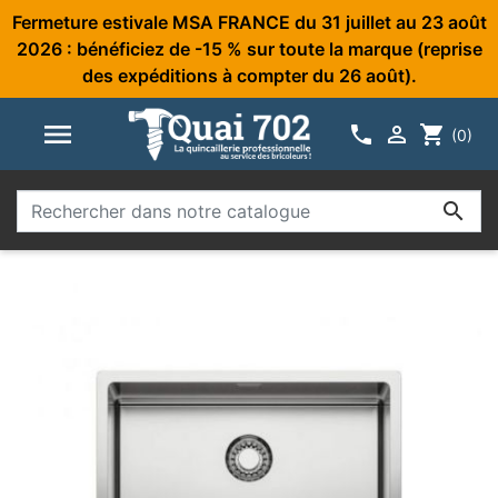
Fermeture estivale MSA FRANCE du 31 juillet au 23 août
2026 : bénéficiez de -15 % sur toute la marque (reprise
des expéditions à compter du 26 août).



shopping_cart
(0)
