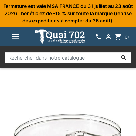
Fermeture estivale MSA FRANCE du 31 juillet au 23 août
2026 : bénéficiez de -15 % sur toute la marque (reprise
des expéditions à compter du 26 août).



shopping_cart
(0)
