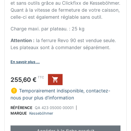
et sans outils grâce au Clickfixx de Kesseböhmer.
Quant à la vitesse de fermeture de votre caisson,
celle-ci est également réglable sans outil.
Charge maxi. par plateau. : 25 kg
Attention :
la ferrure Revo 90 est vendue seule.
Les plateaux sont à commander séparément.
En savoir plus ...
Prix
TTC
255,60 €


Temporairement indisponible, contactez-
nous pour plus d’information
RÉFÉRENCE
QA 423 05000 00001
|
MARQUE
Kesseböhmer
Accéder à la fiche produit