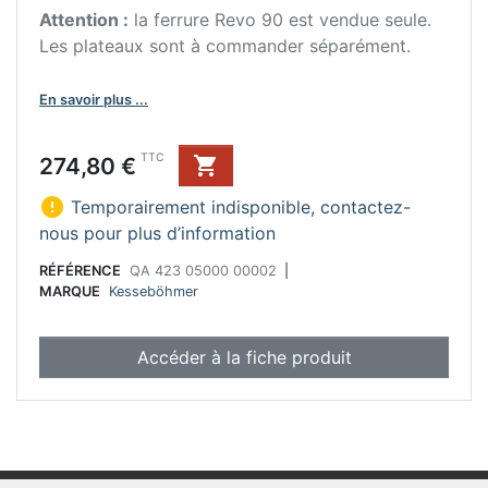
Attention :
la ferrure Revo 90 est vendue seule.
Les plateaux sont à commander séparément.
En savoir plus ...
Prix
TTC
274,80 €


Temporairement indisponible, contactez-
nous pour plus d’information
RÉFÉRENCE
QA 423 05000 00002
|
MARQUE
Kesseböhmer
Accéder à la fiche produit