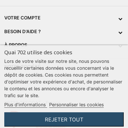
VOTRE COMPTE
BESOIN D'AIDE ?
À PROPOS
Quai 702 utilise des cookies
Lors de votre visite sur notre site, nous pouvons
NOTRE SOCIÉTÉ
recueillir certaines données vous concernant via le
dépôt de cookies. Ces cookies nous permettent
contact@quai702.com
d'optimiser votre expérience d'achat, de personnaliser
02 98 55 93 94
le contenu et les annonces ou encore d'analyser le
702 Tourne-Ici
trafic sur le site.
Route de la mer
29720 TREOGAT - France
Plus d'informations
Personnaliser les cookies
REJETER TOUT