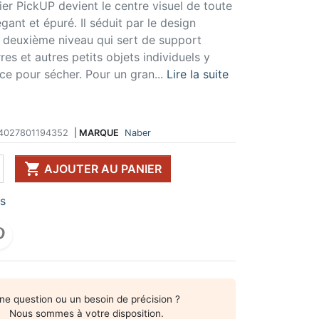
ier PickUP devient le centre visuel de toute
 DE TABLE ET
ERIE ET FIXATION
ÉVIER ET MITIGEUR
gant et épuré. Il séduit par le design
CK
e vis
Evier et cuve
n deuxième niveau qui sert de support
 de table
u
Mitigeur
res et autres petits objets individuels y
pour plan de travail
ent d'assemblage
Vidange
e pour sécher. Pour un gran...
Lire la suite
 télescopique
on et excentrique
Bacs et accessoires
ssoires pour pied
llon
Distributeur à savon
Broyeur de déchets
Egouttoir à vaisselle
4027801194352
|
MARQUE
Naber
Produit d'entretien
IR EN KIT

AJOUTER AU PANIER
UFFE-EAU SOUS ÉVIER
rs
ESSOIRES POUR ÉLECTROMÉNAGER
ne question ou un besoin de précision ?
Nous sommes à votre disposition.