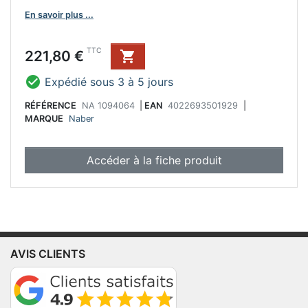
En savoir plus ...
Prix
TTC
221,80 €


Expédié sous 3 à 5 jours
RÉFÉRENCE
NA 1094064
|
EAN
4022693501929
|
MARQUE
Naber
Accéder à la fiche produit
AVIS CLIENTS