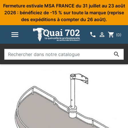
Fermeture estivale MSA FRANCE du 31 juillet au 23 août
2026 : bénéficiez de -15 % sur toute la marque (reprise
des expéditions à compter du 26 août).



shopping_cart
(0)
