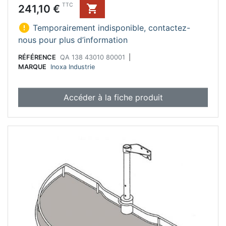
Prix
TTC
241,10 €


Temporairement indisponible, contactez-
nous pour plus d’information
RÉFÉRENCE
QA 138 43010 80001
|
MARQUE
Inoxa Industrie
Accéder à la fiche produit