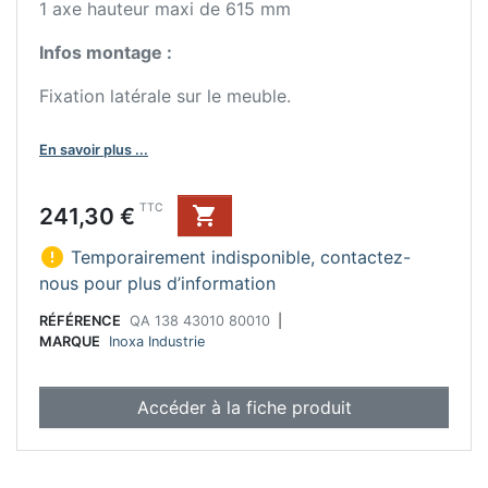
1 axe hauteur maxi de 615 mm
Infos montage :
Fixation latérale sur le meuble.
En savoir plus ...
Prix
TTC
241,30 €


Temporairement indisponible, contactez-
nous pour plus d’information
RÉFÉRENCE
QA 138 43010 80010
|
MARQUE
Inoxa Industrie
Accéder à la fiche produit