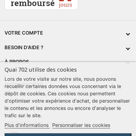
VOTRE COMPTE
BESOIN D'AIDE ?
À PROPOS
Quai 702 utilise des cookies
Lors de votre visite sur notre site, nous pouvons
NOTRE SOCIÉTÉ
recueillir certaines données vous concernant via le
dépôt de cookies. Ces cookies nous permettent
contact@quai702.com
d'optimiser votre expérience d'achat, de personnaliser
02 98 55 93 94
le contenu et les annonces ou encore d'analyser le
702 Tourne-Ici
trafic sur le site.
Route de la mer
29720 TREOGAT - France
Plus d'informations
Personnaliser les cookies