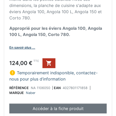
dimensions, la planche de cuisine s'adapte aux
éviers Angola 100, Angola 100 L, Angola 150 et
Corto 780.
Approprié pour les éviers Angola 100, Angola
100 L, Angola 150, Corto 780.
En savoir plus ...
Prix
TTC
124,00 €


Temporairement indisponible, contactez-
nous pour plus d’information
RÉFÉRENCE
NA 1106050
|
EAN
4027801171858
|
MARQUE
Naber
Accéder à la fiche produit