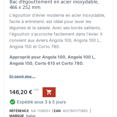
Bac d'égouttement en acier inoxydable,
466 x 252 mm
L'égouttoir d'évier moderne en acier inoxydable,
facile à entretenir, est idéal pour laver les
légumes et la salade. Avec ses bords saillants,
l'égouttoir s'accroche facilement dans l'évier. Il
convient aux éviers Angola 100, Angola 100 L,
Angola 150 et Corto 780.
Approprié pour Angola 100, Angola 100 L,
Angola 150, Corto 615 et Corto 780.
En savoir plus ...
Prix
TTC
146,20 €


Expédié sous 3 à 5 jours
RÉFÉRENCE
NA 1106051
|
EAN
4027801171865
|
MARQUE
Naber