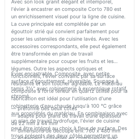
Avec son look granit élégant et intemporel,
l'évier à encastrer en composite Corto 780 est
un enrichissement visuel pour la ligne de cuisine.
La cuve principale est complétée par un
égouttoir strié qui convient parfaitement pour
poser les ustensiles de cuisine lavés. Avec les
accessoires correspondants, elle peut également
être transformée en plan de travail
supplémentaire pour couper les fruits et les
légumes. Outre les aspects optiques et
Évier encastrable. Composite, avec petite
fonctionnels, l'évier convainc par sa surface
surface d'égouttement, réversible. Soupape à
résistante et son toucher agréable. Le matériau
tamis 3½" avec robinetterie à excentrique rotatif,
composite à forte teneur en quartz utilisé pour la
chromé.
fabrication est idéal pour l'utilisation d'une
robinetterie d'eau chaude jusqu'à 100 °C grâce
— préformé des deux côtés
aux propriétés du matériau. En combinaison avec
— adapté pour plans de travail d’une épaisseur
un plan de travail hydrofuge, l'évier de cuisine
de 22 mm à 44 mm
peut être intégré au choix à fleur de surface. Des
— dimensions de découpe env. 760 x 480 mm
trous présents des deux côtés permettent un
— également utilisables en combinaison avec