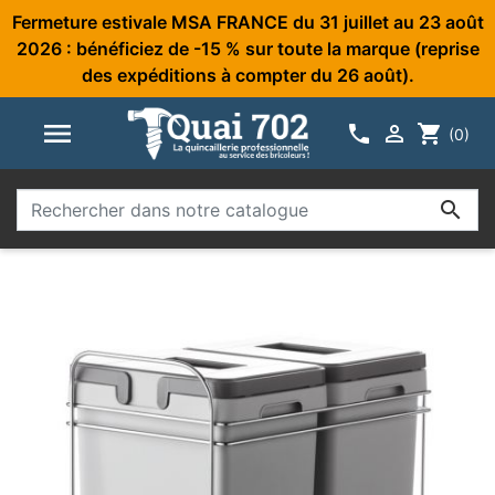
Fermeture estivale MSA FRANCE du 31 juillet au 23 août
2026 : bénéficiez de -15 % sur toute la marque (reprise
des expéditions à compter du 26 août).



shopping_cart
(0)
