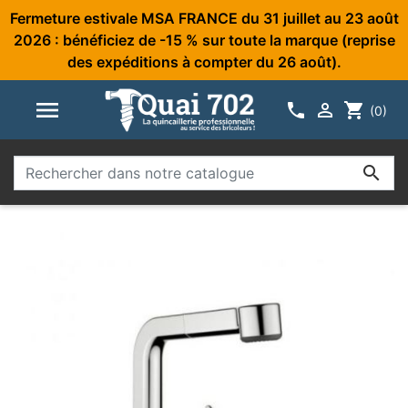
Fermeture estivale MSA FRANCE du 31 juillet au 23 août
2026 : bénéficiez de -15 % sur toute la marque (reprise
des expéditions à compter du 26 août).



shopping_cart
(0)
