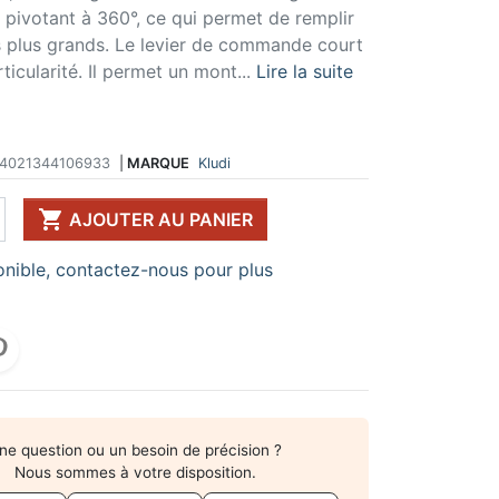
ent pivotant à 360°, ce qui permet de remplir
 DE TABLE ET
ERIE ET FIXATION
ÉVIER ET MITIGEUR
es plus grands. Le levier de commande court
CK
e vis
Evier et cuve
ticularité. Il permet un mont...
Lire la suite
 de table
u
Mitigeur
pour plan de travail
ent d'assemblage
Vidange
 télescopique
on et excentrique
Bacs et accessoires
ssoires pour pied
llon
Distributeur à savon
4021344106933
|
MARQUE
Kludi
Broyeur de déchets
Egouttoir à vaisselle

AJOUTER AU PANIER
Produit d'entretien
IR EN KIT
nible, contactez-nous pour plus
UFFE-EAU SOUS ÉVIER
ESSOIRES POUR ÉLECTROMÉNAGER
ne question ou un besoin de précision ?
Nous sommes à votre disposition.