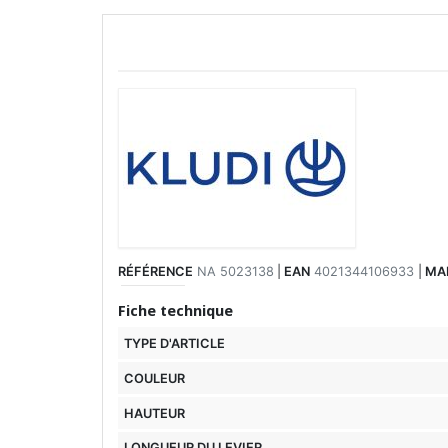
RÉFÉRENCE
NA 5023138
|
EAN
4021344106933
|
MA
Fiche technique
TYPE D'ARTICLE
COULEUR
HAUTEUR
LONGUEUR DU LEVIER