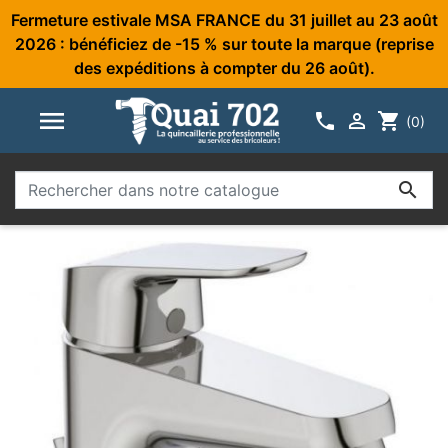
Fermeture estivale MSA FRANCE du 31 juillet au 23 août
2026 : bénéficiez de -15 % sur toute la marque (reprise
des expéditions à compter du 26 août).



shopping_cart
(0)
