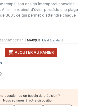
me temps, son design intemporel convainc
 DE TABLE ET
ERIE ET FIXATION
ÉVIER ET MITIGEUR
. Ainsi, le robinet d'évier possède une plage
CK
e vis
Evier et cuve
de 360°, ce qui permet d'atteindre chaque
 de table
u
Mitigeur
pour plan de travail
ent d'assemblage
Vidange
 télescopique
on et excentrique
Bacs et accessoires
ssoires pour pied
llon
Distributeur à savon
Broyeur de déchets
3800861062134
|
MARQUE
Ideal Standard
Egouttoir à vaisselle
Produit d'entretien

AJOUTER AU PANIER
IR EN KIT
UFFE-EAU SOUS ÉVIER
rs
ESSOIRES POUR ÉLECTROMÉNAGER
ne question ou un besoin de précision ?
Nous sommes à votre disposition.