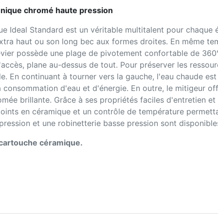
 unique chromé haute pression
e Ideal Standard est un véritable multitalent pour chaque év
xtra haut ou son long bec aux formes droites. En même te
 d'évier possède une plage de pivotement confortable de 360
accès, plane au-dessus de tout. Pour préserver les ressourc
rale. En continuant à tourner vers la gauche, l'eau chaude 
 consommation d'eau et d'énergie. En outre, le mitigeur off
omée brillante. Grâce à ses propriétés faciles d'entretien et
joints en céramique et un contrôle de température permett
ression et une robinetterie basse pression sont disponibles 
t cartouche céramique.