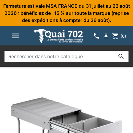
Fermeture estivale MSA FRANCE du 31 juillet au 23 août
2026 : bénéficiez de -15 % sur toute la marque (reprise
des expéditions à compter du 26 août).



shopping_cart
(0)
