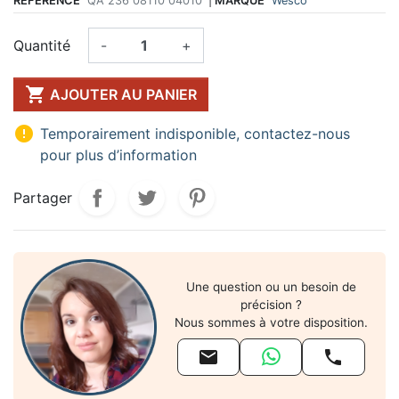
RÉFÉRENCE
QA 236 08110 04010
|
MARQUE
Wesco
Quantité
-
+

AJOUTER AU PANIER

Temporairement indisponible, contactez-nous
pour plus d’information
Partager
Une question ou un besoin de
précision ?
Nous sommes à votre disposition.

