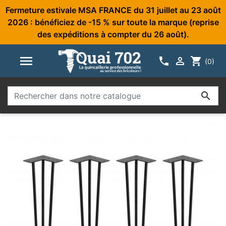
Fermeture estivale MSA FRANCE du 31 juillet au 23 août
2026 : bénéficiez de -15 % sur toute la marque (reprise
des expéditions à compter du 26 août).



shopping_cart
(0)
