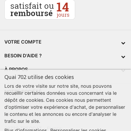
VOTRE COMPTE
BESOIN D'AIDE ?
À PROPOS
Quai 702 utilise des cookies
Lors de votre visite sur notre site, nous pouvons
NOTRE SOCIÉTÉ
recueillir certaines données vous concernant via le
dépôt de cookies. Ces cookies nous permettent
contact@quai702.com
d'optimiser votre expérience d'achat, de personnaliser
02 98 55 93 94
le contenu et les annonces ou encore d'analyser le
702 Tourne-Ici
trafic sur le site.
Route de la mer
29720 TREOGAT - France
Plus d'informations
Personnaliser les cookies