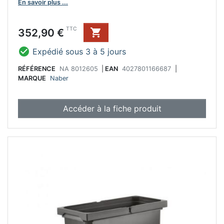
En savoir plus ...
Prix
TTC
352,90 €


Expédié sous 3 à 5 jours
RÉFÉRENCE
NA 8012605
|
EAN
4027801166687
|
MARQUE
Naber
Accéder à la fiche produit