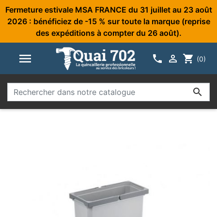
Fermeture estivale MSA FRANCE du 31 juillet au 23 août
2026 : bénéficiez de -15 % sur toute la marque (reprise
des expéditions à compter du 26 août).



shopping_cart
(0)
