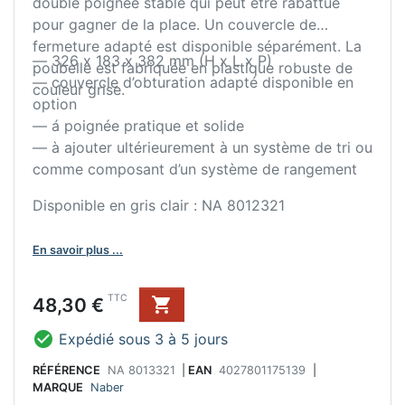
double poignée stable qui peut être rabattue
pour gagner de la place. Un couvercle de
fermeture adapté est disponible séparément. La
— 326 x 183 x 382 mm (H x L x P)
poubelle est fabriquée en plastique robuste de
— couvercle d’obturation adapté disponible en
couleur grise.
option
— á poignée pratique et solide
— à ajouter ultérieurement à un système de tri ou
comme composant d’un système de rangement
Disponible en gris clair : NA 8012321
En savoir plus ...
Prix
TTC
48,30 €


Expédié sous 3 à 5 jours
RÉFÉRENCE
NA 8013321
|
EAN
4027801175139
|
MARQUE
Naber