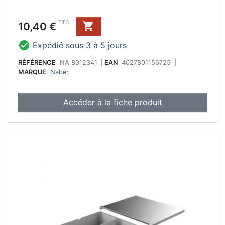
Prix
TTC
10,40 €


Expédié sous 3 à 5 jours
RÉFÉRENCE
NA 8012341
|
EAN
4027801156725
|
MARQUE
Naber
Accéder à la fiche produit