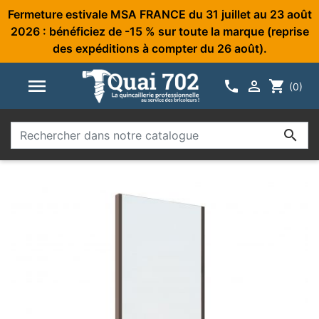
Fermeture estivale MSA FRANCE du 31 juillet au 23 août
2026 : bénéficiez de -15 % sur toute la marque (reprise
des expéditions à compter du 26 août).



shopping_cart
(0)
