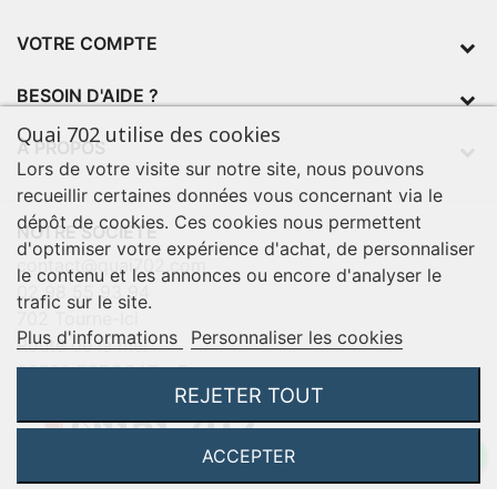
VOTRE COMPTE
BESOIN D'AIDE ?
Quai 702 utilise des cookies
À PROPOS
Lors de votre visite sur notre site, nous pouvons
recueillir certaines données vous concernant via le
dépôt de cookies. Ces cookies nous permettent
NOTRE SOCIÉTÉ
d'optimiser votre expérience d'achat, de personnaliser
contact@quai702.com
le contenu et les annonces ou encore d'analyser le
02 98 55 93 94
trafic sur le site.
702 Tourne-Ici
Plus d'informations
Personnaliser les cookies
Route de la mer
29720 TREOGAT - France
REJETER TOUT
ACCEPTER