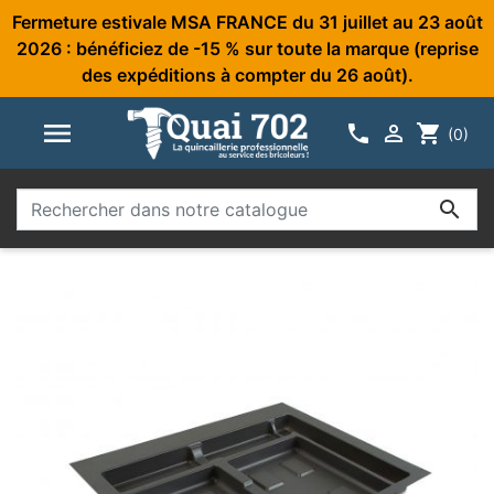
Fermeture estivale MSA FRANCE du 31 juillet au 23 août
2026 : bénéficiez de -15 % sur toute la marque (reprise
des expéditions à compter du 26 août).



shopping_cart
(0)
