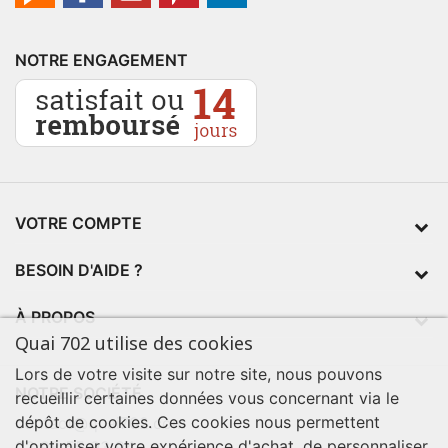
NOTRE ENGAGEMENT
VOTRE COMPTE
BESOIN D'AIDE ?
À PROPOS
Quai 702 utilise des cookies
Lors de votre visite sur notre site, nous pouvons
NOTRE SOCIÉTÉ
recueillir certaines données vous concernant via le
dépôt de cookies. Ces cookies nous permettent
contact@quai702.com
d'optimiser votre expérience d'achat, de personnaliser
02 98 55 93 94