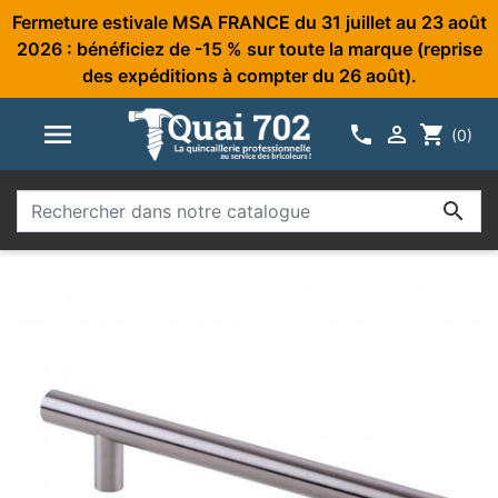
Fermeture estivale MSA FRANCE du 31 juillet au 23 août
2026 : bénéficiez de -15 % sur toute la marque (reprise
des expéditions à compter du 26 août).



shopping_cart
(0)
