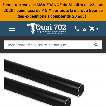
Fermeture estivale MSA FRANCE du 31 juillet au 23 août
2026 : bénéficiez de -15 % sur toute la marque (reprise
des expéditions à compter du 26 août).



shopping_cart
(0)
