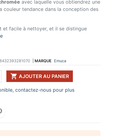
chromée
avec laquelle vous obtiendrez une
la couleur tendance dans la conception des
 DE TABLE ET
ERIE ET FIXATION
ÉVIER ET MITIGEUR
CK
e vis
Evier et cuve
 de table
u
Mitigeur
 et facile à nettoyer, et il se distingue
pour plan de travail
ent d'assemblage
Vidange
 télescopique
on et excentrique
Bacs et accessoires
te
ssoires pour pied
llon
Distributeur à savon
Broyeur de déchets
Egouttoir à vaisselle
Produit d'entretien
8432393281070
|
MARQUE
Emuca
IR EN KIT

AJOUTER AU PANIER
UFFE-EAU SOUS ÉVIER
ESSOIRES POUR ÉLECTROMÉNAGER
nible, contactez-nous pour plus