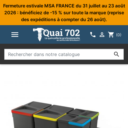
Fermeture estivale MSA FRANCE du 31 juillet au 23 août
2026 : bénéficiez de -15 % sur toute la marque (reprise
des expéditions à compter du 26 août).



shopping_cart
(0)
