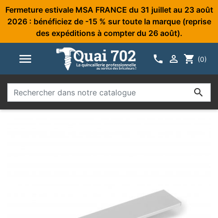
Fermeture estivale MSA FRANCE du 31 juillet au 23 août
2026 : bénéficiez de -15 % sur toute la marque (reprise
des expéditions à compter du 26 août).



shopping_cart
(0)
