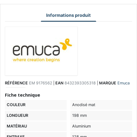
Informations produit
RÉFÉRENCE
EM 9176562
|
EAN
8432393305318
|
MARQUE
Emuca
Fiche technique
COULEUR
Anodisé mat
LONGUEUR
198 mm
MATÉRIAU
Aluminium
ENTRAXE
128 mm