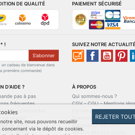
DITION DE QUALITÉ
PAIEMENT SÉCURISÉ
 !
SUIVEZ NOTRE ACTUALIT
S’abonner
t un cadeau de bienvenue dans
 la première commande)
N D'AIDE ?
À PROPOS
nde pas à pas
Qui sommes-nous ?
ions fréquentes
CGV
-
CGU
-
Mentions léga
ison des commandes
Données personnelles
-
Co
cookies
REJETER TOU
r de produit
Paiement sécurisé
 notre site, nous pouvons recueillir
de de devis
Préparation des colis
 concernant via le dépôt de cookies.
ir une remise
Récolte des avis clients