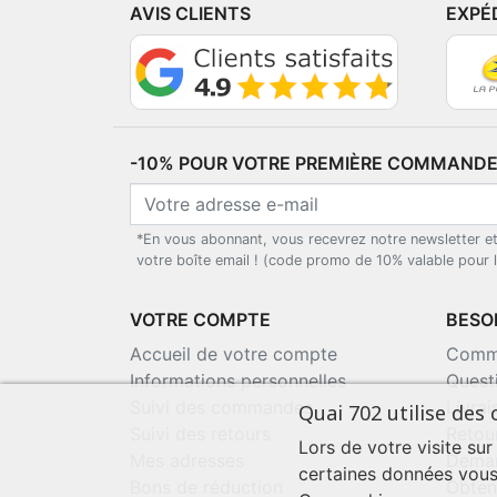
AVIS CLIENTS
EXPÉ
-10% POUR VOTRE PREMIÈRE COMMANDE*
*En vous abonnant, vous recevrez notre newsletter e
votre boîte email ! (code promo de 10% valable pour
VOTRE COMPTE
BESOI
Accueil de votre compte
Comma
Informations personnelles
Quest
Suivi des commandes
Livra
Quai 702 utilise des 
Suivi des retours
Retou
Lors de votre visite sur
Mes adresses
Deman
certaines données vous
Bons de réduction
Obten