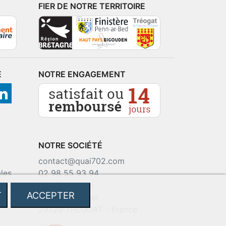
FIER DE NOTRE TERRITOIRE
É
NOTRE ENGAGEMENT
NOTRE SOCIÉTÉ
contact@quai702.com
les
02 98 55 93 94
okies
702 Tourne-Ici
T
ACCEPTER
Route de la mer
29720 TREOGAT - France