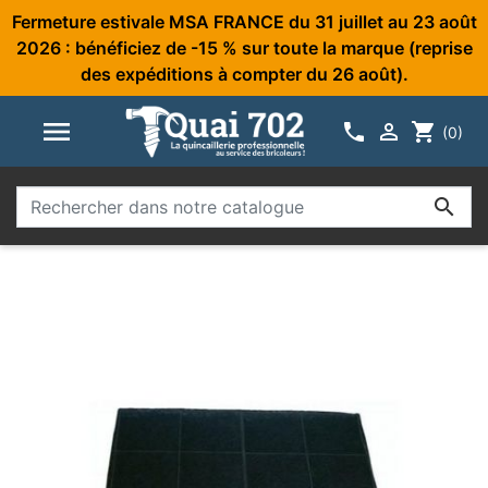
Fermeture estivale MSA FRANCE du 31 juillet au 23 août
2026 : bénéficiez de -15 % sur toute la marque (reprise
des expéditions à compter du 26 août).



shopping_cart
(0)
