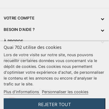
VOTRE COMPTE
BESOIN D'AIDE ?
À PROPOS
Quai 702 utilise des cookies
Lors de votre visite sur notre site, nous pouvons
NOTRE SOCIÉTÉ
recueillir certaines données vous concernant via le
dépôt de cookies. Ces cookies nous permettent
contact@quai702.com
d'optimiser votre expérience d'achat, de personnaliser
02 98 55 93 94
le contenu et les annonces ou encore d'analyser le
702 Tourne-Ici
trafic sur le site.
Route de la mer
29720 TREOGAT - France
Plus d'informations
Personnaliser les cookies
REJETER TOUT