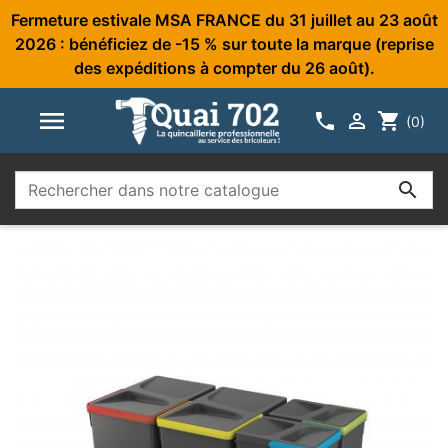
Fermeture estivale MSA FRANCE du 31 juillet au 23 août
2026 : bénéficiez de -15 % sur toute la marque (reprise
des expéditions à compter du 26 août).



shopping_cart
(0)
