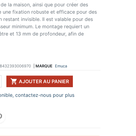
 de la maison, ainsi que pour créer des
 DE TABLE ET
ERIE ET FIXATION
ÉVIER ET MITIGEUR
e une fixation robuste et efficace pour des
CK
e vis
Evier et cuve
restant invisible. Il est valable pour des
 de table
u
Mitigeur
seur minimum. Le montage requiert un
pour plan de travail
ent d'assemblage
Vidange
tre et 13 mm de profondeur, afin de
 télescopique
on et excentrique
Bacs et accessoires
ssoires pour pied
llon
Distributeur à savon
Broyeur de déchets
Egouttoir à vaisselle
Produit d'entretien
8432393006970
|
MARQUE
Emuca
IR EN KIT
UFFE-EAU SOUS ÉVIER

AJOUTER AU PANIER
ESSOIRES POUR ÉLECTROMÉNAGER
nible, contactez-nous pour plus