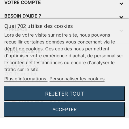
VOTRE COMPTE
BESOIN D'AIDE ?
Quai 702 utilise des cookies
À PROPOS
Lors de votre visite sur notre site, nous pouvons
recueillir certaines données vous concernant via le
dépôt de cookies. Ces cookies nous permettent
NOTRE SOCIÉTÉ
d'optimiser votre expérience d'achat, de personnaliser
contact@quai702.com
le contenu et les annonces ou encore d'analyser le
02 98 55 93 94
trafic sur le site.
702 Tourne-Ici
Plus d'informations
Personnaliser les cookies
Route de la mer
29720 TREOGAT - France
REJETER TOUT
ACCEPTER
©2026 Q702