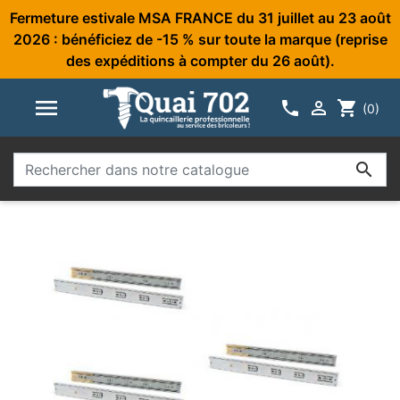
Fermeture estivale MSA FRANCE du 31 juillet au 23 août
2026 : bénéficiez de -15 % sur toute la marque (reprise
des expéditions à compter du 26 août).



shopping_cart
(0)
