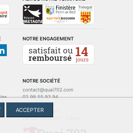
É
NOTRE ENGAGEMENT
NOTRE SOCIÉTÉ
contact@quai702.com
les
02 98 55 93 94
okies
702 Tourne-Ici
T
ACCEPTER
Route de la mer
29720 TREOGAT - France