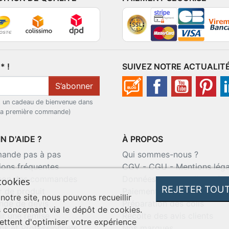
 !
SUIVEZ NOTRE ACTUALIT
S’abonner
t un cadeau de bienvenue dans
 la première commande)
N D'AIDE ?
À PROPOS
nde pas à pas
Qui sommes-nous ?
ions fréquentes
CGV
-
CGU
-
Mentions léga
ison des commandes
Données personnelles
-
Co
cookies
REJETER TOU
r de produit
Paiement sécurisé
 notre site, nous pouvons recueillir
de de devis
Préparation des colis
 concernant via le dépôt de cookies.
ir une remise
Récolte des avis clients
ttent d'optimiser votre expérience
ns et Professionnels
Nos marques