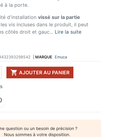
é à la porte.
 DE TABLE ET
ERIE ET FIXATION
ÉVIER ET MITIGEUR
CK
e vis
Evier et cuve
ité d'installation
vissé sur la partie
 de table
u
Mitigeur
es vis incluses dans le produit, il peut
pour plan de travail
ent d'assemblage
Vidange
s côtés droit et gauc...
Lire la suite
 télescopique
on et excentrique
Bacs et accessoires
ssoires pour pied
llon
Distributeur à savon
Broyeur de déchets
Egouttoir à vaisselle
8432393298542
|
MARQUE
Emuca
Produit d'entretien
IR EN KIT

AJOUTER AU PANIER
UFFE-EAU SOUS ÉVIER
rs
ESSOIRES POUR ÉLECTROMÉNAGER
ne question ou un besoin de précision ?
Nous sommes à votre disposition.