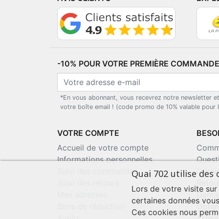
-10% POUR VOTRE PREMIÈRE COMMANDE*
*En vous abonnant, vous recevrez notre newsletter e
votre boîte email ! (code promo de 10% valable pour
VOTRE COMPTE
BESOI
Accueil de votre compte
Comma
Informations personnelles
Quest
Suivi des commandes
Livra
Quai 702 utilise des 
Suivi des retours
Retou
Lors de votre visite sur
Mes adresses
Deman
certaines données vous
Bons de réduction
Obten
Ces cookies nous perme
Avoirs
Artisa