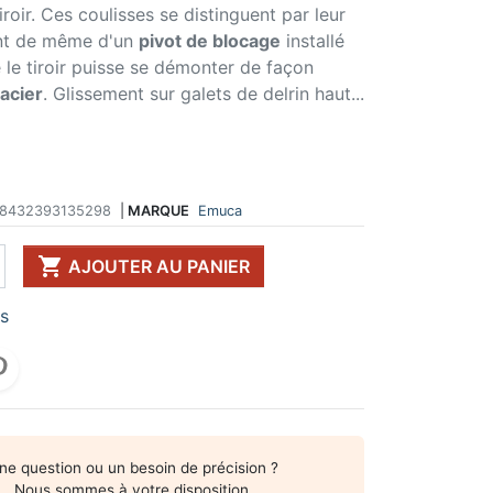
roir. Ces coulisses se distinguent par leur
 DE TABLE ET
ERIE ET FIXATION
ÉVIER ET MITIGEUR
ent de même d'un
pivot de blocage
installé
CK
e vis
Evier et cuve
e le tiroir puisse se démonter de façon
 de table
u
Mitigeur
acier
. Glissement sur galets de delrin haut...
pour plan de travail
ent d'assemblage
Vidange
 télescopique
on et excentrique
Bacs et accessoires
ssoires pour pied
llon
Distributeur à savon
Broyeur de déchets
Egouttoir à vaisselle
8432393135298
|
MARQUE
Emuca
Produit d'entretien
IR EN KIT

AJOUTER AU PANIER
UFFE-EAU SOUS ÉVIER
rs
ESSOIRES POUR ÉLECTROMÉNAGER
ne question ou un besoin de précision ?
Nous sommes à votre disposition.