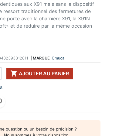
dentiques aux X91 mais sans le dispositif
 DE TABLE ET
ERIE ET FIXATION
ÉVIER ET MITIGEUR
le ressort traditionnel des fermetures de
CK
e vis
Evier et cuve
e porte avec la charnière X91, la X91N
 de table
u
Mitigeur
soft» et de réduire par la même occasion
pour plan de travail
ent d'assemblage
Vidange
 télescopique
on et excentrique
Bacs et accessoires
ssoires pour pied
llon
Distributeur à savon
Broyeur de déchets
Egouttoir à vaisselle
8432393312811
|
MARQUE
Emuca
Produit d'entretien
IR EN KIT

AJOUTER AU PANIER
UFFE-EAU SOUS ÉVIER
rs
ESSOIRES POUR ÉLECTROMÉNAGER
ne question ou un besoin de précision ?
Nous sommes à votre disposition.