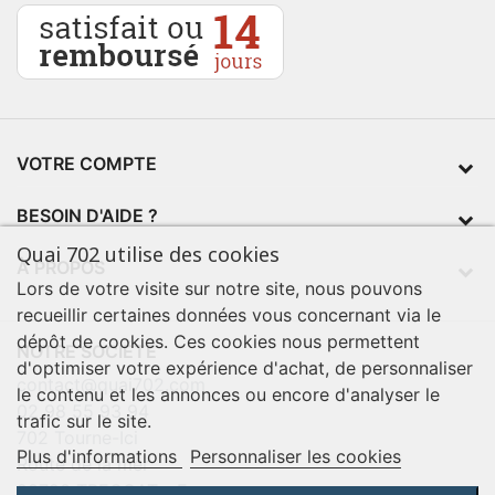
VOTRE COMPTE
BESOIN D'AIDE ?
Quai 702 utilise des cookies
À PROPOS
Lors de votre visite sur notre site, nous pouvons
recueillir certaines données vous concernant via le
dépôt de cookies. Ces cookies nous permettent
NOTRE SOCIÉTÉ
d'optimiser votre expérience d'achat, de personnaliser
contact@quai702.com
le contenu et les annonces ou encore d'analyser le
02 98 55 93 94
trafic sur le site.
702 Tourne-Ici
Plus d'informations
Personnaliser les cookies
Route de la mer
29720 TREOGAT - France