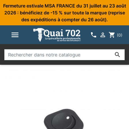
Fermeture estivale MSA FRANCE du 31 juillet au 23 août
2026 : bénéficiez de -15 % sur toute la marque (reprise
des expéditions à compter du 26 août).



shopping_cart
(0)
