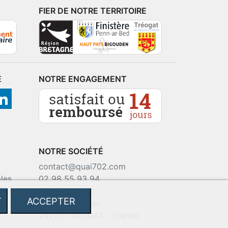
FIER DE NOTRE TERRITOIRE
É
NOTRE ENGAGEMENT
NOTRE SOCIÉTÉ
contact@quai702.com
les
02 98 55 93 94
okies
702 Tourne-Ici
T
ACCEPTER
Route de la mer
29720 TREOGAT - France