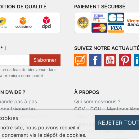
DITION DE QUALITÉ
PAIEMENT SÉCURISÉ
 !
SUIVEZ NOTRE ACTUALIT
S’abonner
t un cadeau de bienvenue dans
 la première commande)
N D'AIDE ?
À PROPOS
nde pas à pas
Qui sommes-nous ?
ions fréquentes
CGV
-
CGU
-
Mentions léga
ison des commandes
Données personnelles
-
Co
cookies
REJETER TOU
r de produit
Paiement sécurisé
 notre site, nous pouvons recueillir
de de devis
Préparation des colis
 concernant via le dépôt de cookies.
ir une remise
Récolte des avis clients