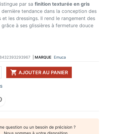
distingue par sa
finition texturée en gris
 DE TABLE ET
ERIE ET FIXATION
ÉVIER ET MITIGEUR
la dernière tendance dans la conception des
CK
e vis
Evier et cuve
et les dressings. Il rend le rangement des
 de table
u
Mitigeur
 grâce à ses glissières à fermeture douce
pour plan de travail
ent d'assemblage
Vidange
 télescopique
on et excentrique
Bacs et accessoires
ssoires pour pied
llon
Distributeur à savon
Broyeur de déchets
Egouttoir à vaisselle
8432393293967
|
MARQUE
Emuca
Produit d'entretien
IR EN KIT

AJOUTER AU PANIER
UFFE-EAU SOUS ÉVIER
rs
ESSOIRES POUR ÉLECTROMÉNAGER
ne question ou un besoin de précision ?
Nous sommes à votre disposition.