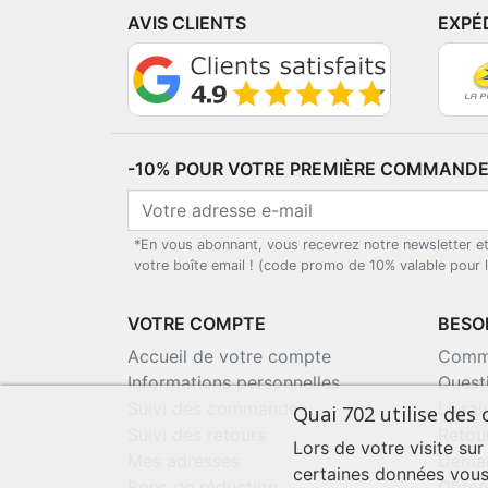
AVIS CLIENTS
EXPÉ
-10% POUR VOTRE PREMIÈRE COMMANDE*
*En vous abonnant, vous recevrez notre newsletter e
votre boîte email ! (code promo de 10% valable pour
VOTRE COMPTE
BESOI
Accueil de votre compte
Comma
Informations personnelles
Quest
Suivi des commandes
Livra
Quai 702 utilise des 
Suivi des retours
Retou
Lors de votre visite sur
Mes adresses
Deman
certaines données vous
Bons de réduction
Obten