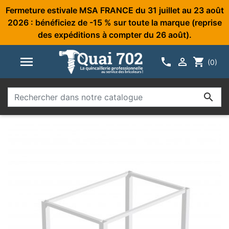
Fermeture estivale MSA FRANCE du 31 juillet au 23 août
2026 : bénéficiez de -15 % sur toute la marque (reprise
des expéditions à compter du 26 août).



shopping_cart
(0)
