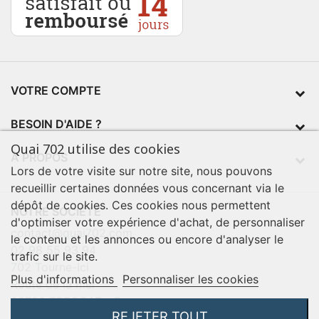
VOTRE COMPTE
BESOIN D'AIDE ?
Quai 702 utilise des cookies
À PROPOS
Lors de votre visite sur notre site, nous pouvons
recueillir certaines données vous concernant via le
dépôt de cookies. Ces cookies nous permettent
NOTRE SOCIÉTÉ
d'optimiser votre expérience d'achat, de personnaliser
contact@quai702.com
le contenu et les annonces ou encore d'analyser le
02 98 55 93 94
trafic sur le site.
702 Tourne-Ici
Plus d'informations
Personnaliser les cookies
Route de la mer
29720 TREOGAT - France
REJETER TOUT