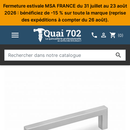
Fermeture estivale MSA FRANCE du 31 juillet au 23 août
2026 : bénéficiez de -15 % sur toute la marque (reprise
des expéditions à compter du 26 août).



shopping_cart
(0)
