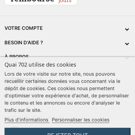
VOTRE COMPTE
BESOIN D'AIDE ?
À PROPOS
Quai 702 utilise des cookies
Lors de votre visite sur notre site, nous pouvons
NOTRE SOCIÉTÉ
recueillir certaines données vous concernant via le
dépôt de cookies. Ces cookies nous permettent
contact@quai702.com
d'optimiser votre expérience d'achat, de personnaliser
02 98 55 93 94
le contenu et les annonces ou encore d'analyser le
702 Tourne-Ici
trafic sur le site.
Route de la mer
29720 TREOGAT - France
Plus d'informations
Personnaliser les cookies