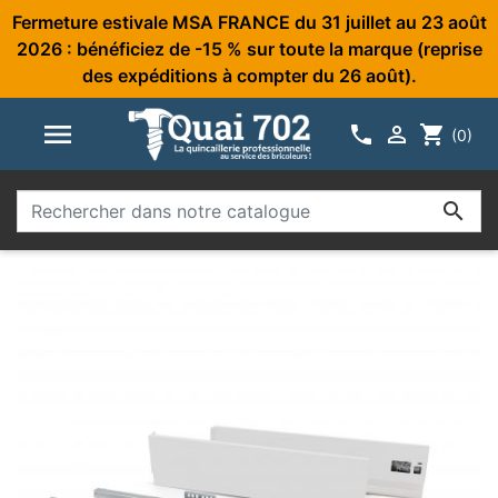
Fermeture estivale MSA FRANCE du 31 juillet au 23 août
2026 : bénéficiez de -15 % sur toute la marque (reprise
des expéditions à compter du 26 août).



shopping_cart
(0)
